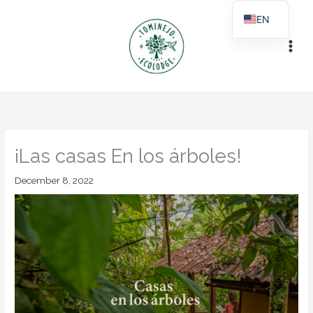
Skip
EN
to
ES
content
¡Las casas En los árboles!
December 8, 2022