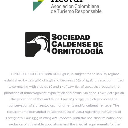
TOMINEJO ECOLODGE with RNT 89186, is subject to the liability regime
established by Law 300 of 1996 and Decrees 1075 of 1997. It is also committed
to complying with articles 16 and 17 of Law 679 of 2001 that regulate the
protection of minors against exploitation and sexual violence. Law 17 of 1981 on
the protection of flora and fauna; Law 103 of 1931, which promotes the
conservation of archaeological monuments and/or cultural heritage. The
requirements demanded in Decree 4000 of 2004 regarding the Control of
Foreigners. Law 1335 of 2009 Anti-tobacco; with the non-discrimination and
exclusion of vulnerable populations and the special requirements for the