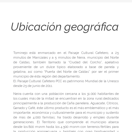
Ubicación geográfica
Tominejo está enmarcado en el Paisaje Cultural Cafetero, a 25
minutos de Manizales y a 5 minutos de Neira, municipio del Norte
de Caldas, también llamado la “Ciudad del Corcho”, apelativo
proveniente de un dulce típico elaborado a base de panela y
gelatina, así como “Puerta del Norte de Caldas” por ser el primer
municipio de ésta región del departamento.
El Paisaje Cultural Cafetero PCC es patrimonio Mundial de la Unesco
desde 25 de junio de 2011.
Neira cuenta con una población cercana a los 31.000 habitantes de
los cuales más de la mitad se encuentran en la zona rural dedicados
principalmente a la producción de Caña panelera, Aguacate, Cítricos,
Ganado y Café, éste último producto es el más emblemático y el más
importante, económica y culturalmente para el municipio y sustento
de más de 4.000 familias; ha traído desarrollo y empleo durante
generaciones. El Territorio que comprende el municipio abarca
desde los 800 msnm hasta los 4.500 msnm con terrenos fértiles para
la producción agropecuaria y también con gran biodiversidad y