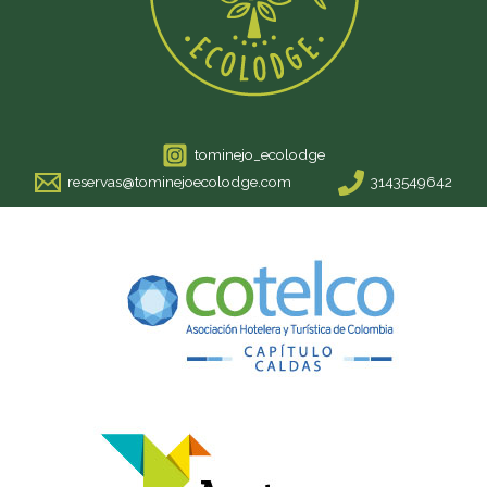
tominejo_ecolodge
reservas@tominejoecolodge.com
3143549642