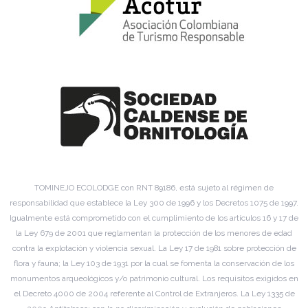
TOMINEJO ECOLODGE con RNT 89186, está sujeto al régimen de
responsabilidad que establece la Ley 300 de 1996 y los Decretos 1075 de 1997.
Igualmente está comprometido con el cumplimiento de los artículos 16 y 17 de
la Ley 679 de 2001 que reglamentan la protección de los menores de edad
contra la explotación y violencia sexual. La Ley 17 de 1981 sobre protección de
flora y fauna; la Ley 103 de 1931 por la cual se fomenta la conservación de los
monumentos arqueológicos y/o patrimonio cultural. Los requisitos exigidos en
el Decreto 4000 de 2004 referente al Control de Extranjeros. La Ley 1335 de