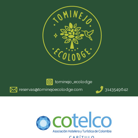
tominejo_ecolodge
reservas@tominejoecolodge.com
3143549642