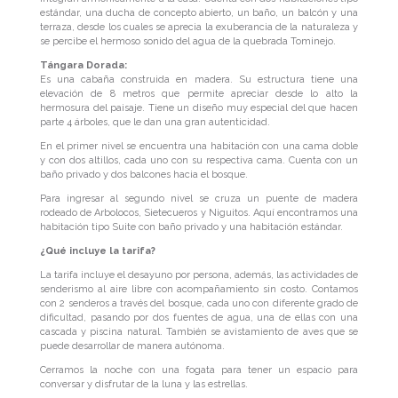
estándar, una ducha de concepto abierto, un baño, un balcón y una
terraza, desde los cuales se aprecia la exuberancia de la naturaleza y
se percibe el hermoso sonido del agua de la quebrada Tominejo.
Tángara Dorada:
Es una cabaña construida en madera. Su estructura tiene una
elevación de 8 metros que permite apreciar desde lo alto la
hermosura del paisaje. Tiene un diseño muy especial del que hacen
parte 4 árboles, que le dan una gran autenticidad.
En el primer nivel se encuentra una habitación con una cama doble
y con dos altillos, cada uno con su respectiva cama. Cuenta con un
baño privado y dos balcones hacia el bosque.
Para ingresar al segundo nivel se cruza un puente de madera
rodeado de Arbolocos, Sietecueros y Niguitos. Aquí encontramos una
habitación tipo Suite con baño privado y una habitación estándar.
¿Qué incluye la tarifa?
La tarifa incluye el desayuno por persona, además, las actividades de
senderismo al aire libre con acompañamiento sin costo. Contamos
con 2 senderos a través del bosque, cada uno con diferente grado de
dificultad, pasando por dos fuentes de agua, una de ellas con una
cascada y piscina natural. También se avistamiento de aves que se
puede desarrollar de manera autónoma.
Cerramos la noche con una fogata para tener un espacio para
conversar y disfrutar de la luna y las estrellas.