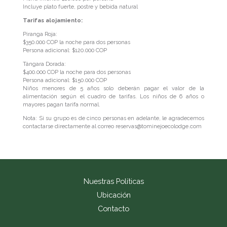
Incluye plato fuerte, postre y bebida natural
Tarifas alojamiento:
Piranga Roja:
$350.000 COP la noche para dos personas
Persona adicional: $120.000 COP
Tángara Dorada:
$400.000 COP la noche para dos personas
Persona adicional: $150.000 COP
Niños menores de 5 años solo deberán pagar el valor de la
alimentación según el cuadro de tarifas. Los niños de 6 años o
mayores pagan tarifa normal.
Nota: Si su grupo es de cinco personas en adelante, le agradecemos
contactarse directamente al correo reservas@tominejoecolodge.com
Nuestras Políticas
Ubicación
Contacto