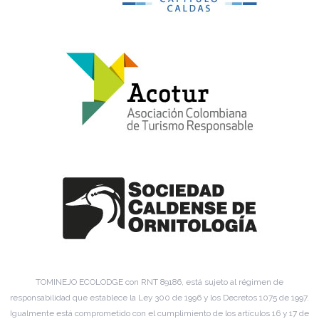
TOMINEJO ECOLODGE con RNT 89186, está sujeto al régimen de
responsabilidad que establece la Ley 300 de 1996 y los Decretos 1075 de 1997.
Igualmente está comprometido con el cumplimiento de los artículos 16 y 17 de