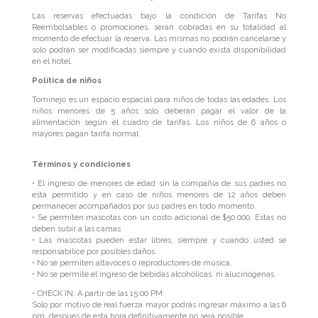
Las reservas efectuadas bajo la condición de Tarifas No
Reembolsables o promociones, serán cobradas en su totalidad al
momento de efectuar la reserva. Las mismas no podrán cancelarse y
solo podrán ser modificadas siempre y cuando exista disponibilidad
en el hotel.
Política de niños
Tominejo es un espacio espacial para niños de todas las edades. Los
niños menores de 5 años solo deberán pagar el valor de la
alimentación según el cuadro de tarifas. Los niños de 6 años o
mayores pagan tarifa normal.
Términos y condiciones
• El ingreso de menores de edad sin la compañía de sus padres no
está permitido y en caso de niños menores de 12 años deben
permanecer acompañados por sus padres en todo momento.
• Se permiten mascotas con un costo adicional de $50.000. Estas no
deben subir a las camas
• Las mascotas pueden estar libres, siempre y cuando usted se
responsabilice por posibles daños.
• No se permiten altavoces o reproductores de música.
• No se permite el ingreso de bebidas alcohólicas, ni alucinógenas.
• CHECK IN: A partir de las 15:00 PM
Solo por motivo de real fuerza mayor podrás ingresar máximo a las 6
pm, después de esta hora definitivamente no será posible.