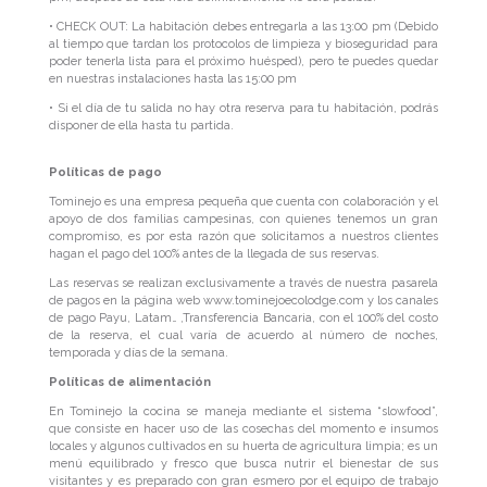
• CHECK OUT: La habitación debes entregarla a las 13:00 pm (Debido
al tiempo que tardan los protocolos de limpieza y bioseguridad para
poder tenerla lista para el próximo huésped), pero te puedes quedar
en nuestras instalaciones hasta las 15:00 pm
• Si el día de tu salida no hay otra reserva para tu habitación, podrás
disponer de ella hasta tu partida.
Políticas de pago
Tominejo es una empresa pequeña que cuenta con colaboración y el
apoyo de dos familias campesinas, con quienes tenemos un gran
compromiso, es por esta razón que solicitamos a nuestros clientes
hagan el pago del 100% antes de la llegada de sus reservas.
Las reservas se realizan exclusivamente a través de nuestra pasarela
de pagos en la página web www.tominejoecolodge.com y los canales
de pago Payu, Latam… ,Transferencia Bancaria, con el 100% del costo
de la reserva, el cual varía de acuerdo al número de noches,
temporada y días de la semana.
Políticas de alimentación
En Tominejo la cocina se maneja mediante el sistema “slowfood”,
que consiste en hacer uso de las cosechas del momento e insumos
locales y algunos cultivados en su huerta de agricultura limpia; es un
menú equilibrado y fresco que busca nutrir el bienestar de sus
visitantes y es preparado con gran esmero por el equipo de trabajo