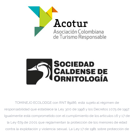
TOMINEJO ECOLODGE con RNT 89186, está sujeto al régimen de
responsabilidad que establece la Ley 300 de 1996 y los Decretos 1075 de 1997.
Igualmente está comprometido con el cumplimiento de los artículos 16 y 17 de
la Ley 679 de 2001 que reglamentan la protección de los menores de edad
contra la explotación y violencia sexual. La Ley 17 de 1981 sobre protección de