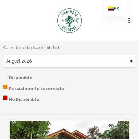
Ir
ES
al
EN
contenido
Calendario de disponibilidad
Disponible
Parcialmente reservada
No Disponible