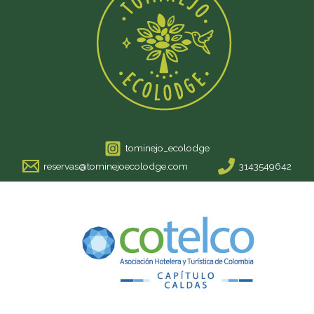
tominejo_ecolodge
reservas@tominejoecolodge.com
3143549642